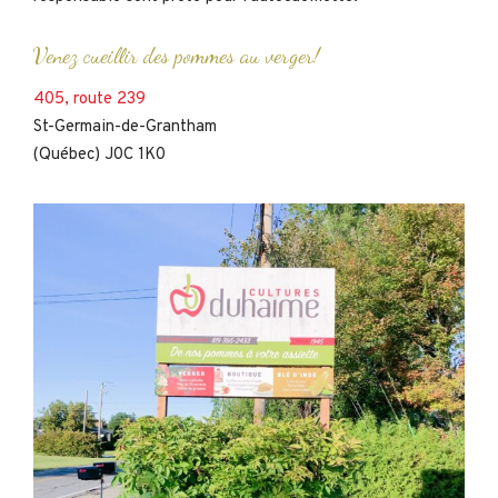
Venez cueillir des pommes au verger!
405, route 239
St-Germain-de-Grantham
(Québec) J0C 1K0