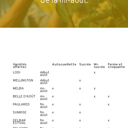
de la mi-août.
Variétés
Autocueillette
Sucrée
Mi-
Ferme et
offertes
sucrée
croquante
LODI
début
x
août
WELLINGTON
début
x
août
MELBA
mi-
x
x
x
août
BELLE D’AOÛT
mi-
x
x
x
août
PAULARED
fin
x
x
x
août
SUNRISE
fin
x
x
août
DELBAR
fin
x
x
x
ESTIVAL
août