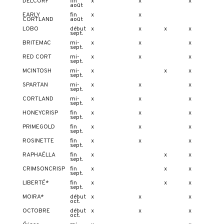
DELCORF
fin
x
x
x
août
EARLY
fin
x
x
CORTLAND
août
LOBO
début
x
x
x
x
sept.
BRITEMAC
mi-
x
x
x
sept.
RED CORT
mi-
x
x
x
sept.
MCINTOSH
mi-
x
x
x
sept.
SPARTAN
mi-
x
x
x
sept.
CORTLAND
mi-
x
x
x
sept.
HONEYCRISP
fin
x
x
x
sept.
PRIMEGOLD
fin
x
x
x
sept.
ROSINETTE
fin
x
x
x
sept.
RAPHAËLLA
fin
x
x
x
sept.
CRIMSONCRISP
fin
x
x
x
sept.
LIBERTÉ*
fin
x
x
x
sept.
MOIRA*
début
x
x
x
oct.
OCTOBRE
début
x
x
x
oct.